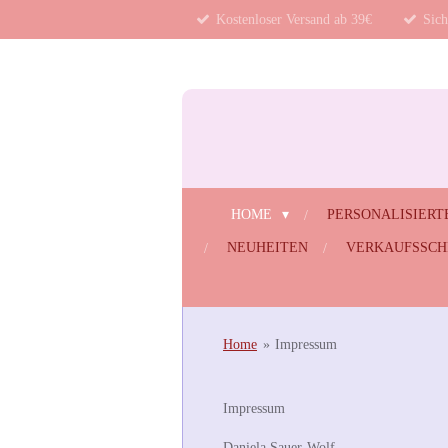
Kostenloser Versand ab 39€
Sich
Zum
Hauptinhalt
springen
HOME
PERSONALISIERT
NEUHEITEN
VERKAUFSSC
Home
»
Impressum
Impressum
Daniela Sauer-Wolf