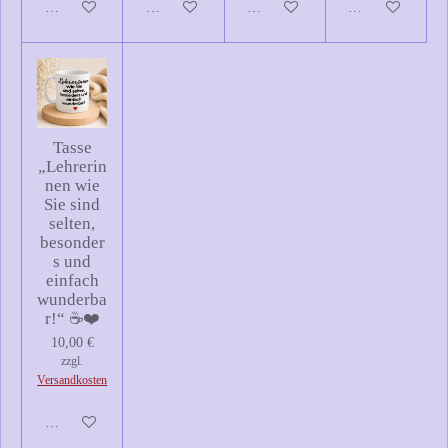
In den Warenkorb
In den Warenkorb
In den Warenkorb
In den Warenkor
Tasse
„Lehrerin
nen wie
Sie sind
selten,
besonder
s und
einfach
wunderba
r!“ ☕❤️
10,00 €
zzgl.
Versandkosten
Details anzeigen