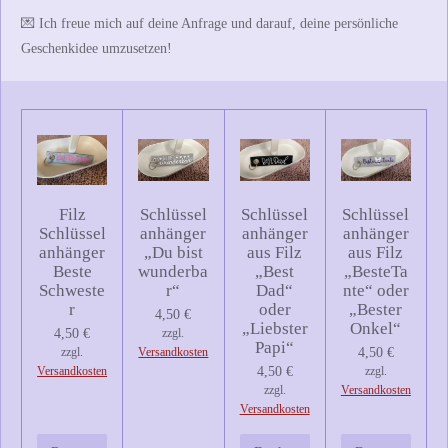
💌
Ich freue mich auf deine Anfrage und darauf, deine persönliche
Geschenkidee umzusetzen!
Filz
Schlüssel
Schlüssel
Schlüssel
Schlüssel
anhänger
anhänger
anhänger
anhänger
„Du bist
aus Filz
aus Filz
Beste
wunderba
„Best
„BesteTa
Schweste
r“
Dad“
nte“ oder
r
oder
„Bester
4,50 €
„Liebster
Onkel“
4,50 €
zzgl.
Papi“
zzgl.
Versandkosten
4,50 €
Versandkosten
4,50 €
zzgl.
zzgl.
Versandkosten
Versandkosten