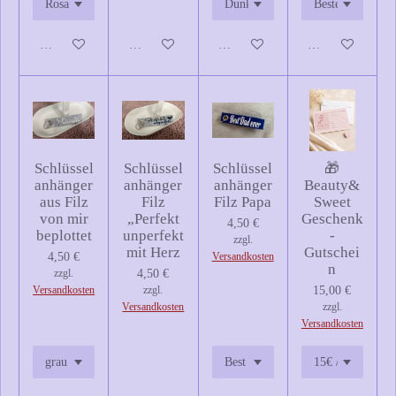
In den Warenkorb
In den Warenkorb
In den Warenkorb
In den Warenkor
Schlüssel
Schlüssel
Schlüssel
🎁
anhänger
anhänger
anhänger
Beauty&
aus Filz
Filz
Filz Papa
Sweet
von mir
„Perfekt
Geschenk
4,50 €
beplottet
unperfekt
-
zzgl.
mit Herz
Gutschei
4,50 €
Versandkosten
n
zzgl.
4,50 €
Versandkosten
zzgl.
15,00 €
Versandkosten
zzgl.
Versandkosten