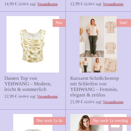
14,99 €
12,99 €
22,99 €
zzgl.
Versandkosten
22,99 €
zzgl.
Versandkosten
Neu
Sale!
Damen Top von
Kurzarm Schößchentop
YEHWANG – Modern,
mit Schleifen von
leicht & sommerlich
YEHWANG – Feminin,
elegant & zeitlos
12,99 €
24,00 €
zzgl.
Versandkosten
21,99 €
32,99 €
zzgl.
Versandkosten
Nur noch 1x da
Nur noch 1x vorrätig