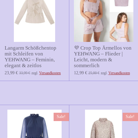
Langarm Schößchentop
💜 Crop Top Ärmellos von
mit Schleifen von
YEHWANG – Flieder |
YEHWANG – Feminin,
Leicht, modern &
elegant & zeitlos
sommerlich
23,99 €
12,99 €
33,99 €
zzgl.
Versandkosten
25,00 €
zzgl.
Versandkosten
Sale!
Sale!