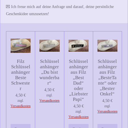
💌
Ich freue mich auf deine Anfrage und darauf, deine persönliche
Geschenkidee umzusetzen!
Filz
Schlüssel
Schlüssel
Schlüssel
Schlüssel
anhänger
anhänger
anhänger
anhänger
„Du bist
aus Filz
aus Filz
Beste
wunderba
„Best
„BesteTa
Schweste
r“
Dad“
nte“ oder
r
oder
„Bester
4,50 €
„Liebster
Onkel“
4,50 €
zzgl.
Papi“
zzgl.
Versandkosten
4,50 €
Versandkosten
4,50 €
zzgl.
zzgl.
Versandkosten
Versandkosten