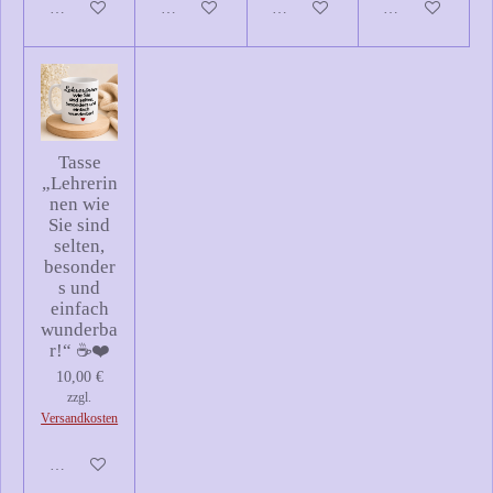
In den Warenkorb
In den Warenkorb
In den Warenkorb
In den Warenkor
Tasse
„Lehrerin
nen wie
Sie sind
selten,
besonder
s und
einfach
wunderba
r!“ ☕❤️
10,00 €
zzgl.
Versandkosten
Details anzeigen