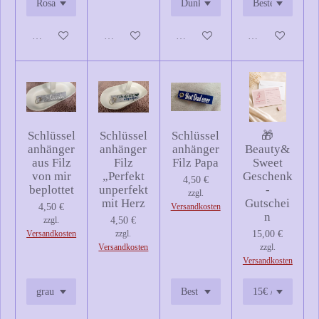
In den Warenkorb
In den Warenkorb
In den Warenkorb
In den Warenkor
Schlüssel
Schlüssel
Schlüssel
🎁
anhänger
anhänger
anhänger
Beauty&
aus Filz
Filz
Filz Papa
Sweet
von mir
„Perfekt
Geschenk
4,50 €
beplottet
unperfekt
-
zzgl.
mit Herz
Gutschei
4,50 €
Versandkosten
n
zzgl.
4,50 €
Versandkosten
zzgl.
15,00 €
Versandkosten
zzgl.
Versandkosten