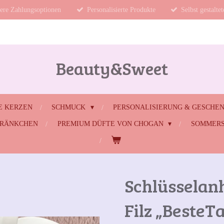
ere Zahlungsoptionen
Personalisierte Produkte
Selbst gestalte
Beauty&Sweet
E KERZEN
SCHMUCK
PERSONALISIERUNG & GESCHE
HRÄNKCHEN
PREMIUM DÜFTE VON CHOGAN
SOMMERS
Schlüsselan
Filz „BesteT