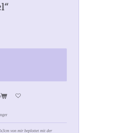
l“
b
änger
x3cm von mir beplottet mit der