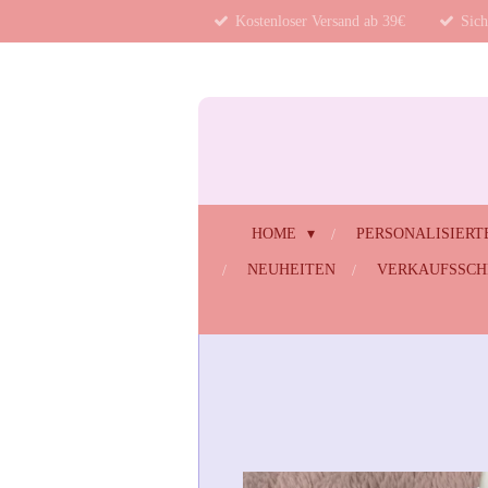
Kostenloser Versand ab 39€
Sich
Zum
Hauptinhalt
springen
HOME
PERSONALISIERT
NEUHEITEN
VERKAUFSSC