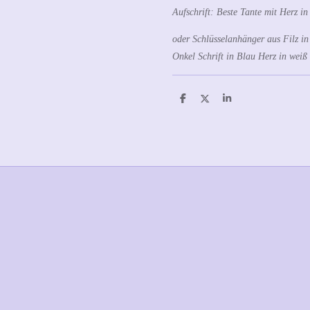
Aufschrift: Beste Tante mit Herz in
oder Schlüsselanhänger aus Filz in 
Onkel Schrift in Blau Herz in weiß
T
T
T
e
e
e
i
i
i
l
l
l
e
e
e
n
n
n