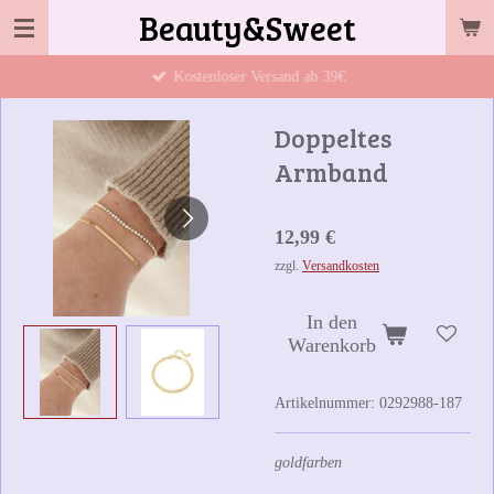
Beauty&Sweet
Zum
Hauptinhalt
Kostenloser Versand ab 39€
springen
Doppeltes
Armband
12,99 €
zzgl.
Versandkosten
In den
Warenkorb
Artikelnummer:
0292988-187
goldfarben