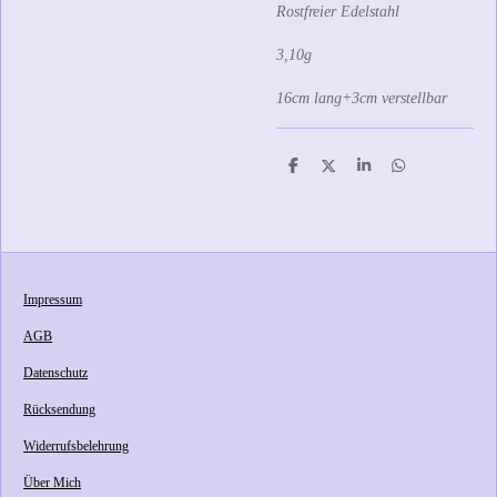
Rostfreier Edelstahl
3,10g
16cm lang+3cm verstellbar
T
T
T
T
e
e
e
e
i
i
i
i
l
l
l
l
e
e
e
e
n
n
n
n
Impressum
AGB
Datenschutz
Rücksendung
Widerrufsbelehrung
Über Mich