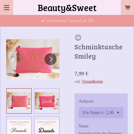
Beauty&Sweet
Zum
Hauptinhalt
Kostenloser Versand ab 39€
springen
😊
Schminktasche
Smiley
7,99 €
zzgl.
Versandkosten
Aufpreis
Name
Schreibe bitte die Nummer