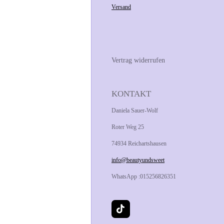
Versand
Vertrag widerrufen
KONTAKT
Daniela Sauer-Wolf
Roter Weg 25
74934 Reichartshausen
info@beautyundsweet
WhatsApp :015256826351
T
i