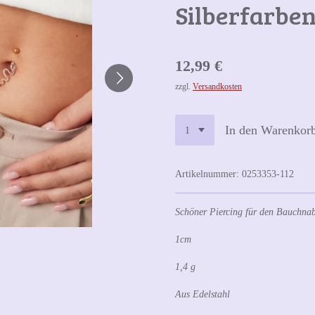
Silberfarbe
12,99 €
zzgl.
Versandkosten
In den Warenkor
Artikelnummer:
0253353-112
Schöner Piercing für den Bauchna
1cm
1,4 g
Aus Edelstahl