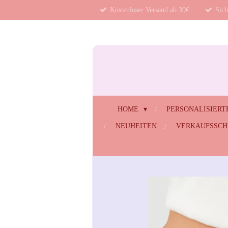
Kostenloser Versand ab 39€
Sich
Zum
Hauptinhalt
springen
HOME
PERSONALISIERT
NEUHEITEN
VERKAUFSSC