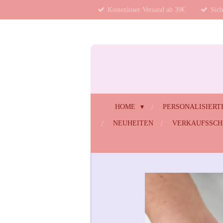
Kostenloser Versand ab 39€
Sich
Zum
Hauptinhalt
springen
HOME
PERSONALISIERT
NEUHEITEN
VERKAUFSSC