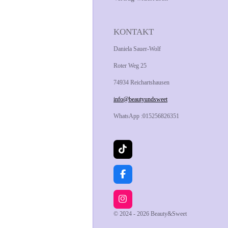
KONTAKT
Daniela Sauer-Wolf
Roter Weg 25
74934 Reichartshausen
info@beautyundsweet
WhatsApp :015256826351
T
i
k
T
F
o
a
k
c
e
I
b
n
© 2024 - 2026 Beauty&Sweet
o
s
o
t