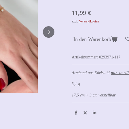
11,99 €
zzgl.
Versandkosten
In den Warenkorb
Artikelnummer:
0293971-117
Armband aus Edelstahl
nur in sil
3,1 g
17,5 cm + 3 cm verstellbar
T
T
T
e
e
e
i
i
i
l
l
l