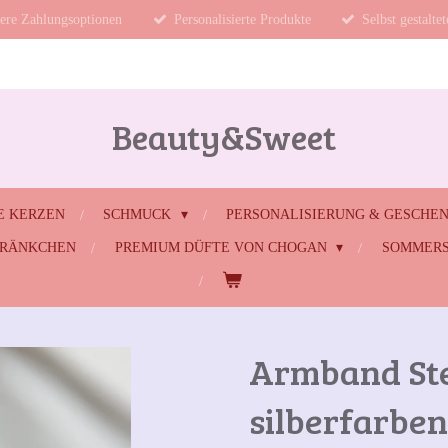
ere Zahlungsoptionen
Personalisierte Produkte
Selbst gestalte
Beauty&Sweet
E KERZEN
SCHMUCK
PERSONALISIERUNG & GESCHE
HRÄNKCHEN
PREMIUM DÜFTE VON CHOGAN
SOMMERS
Armband St
silberfarben