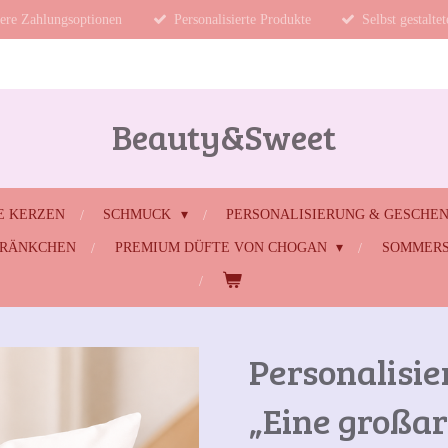
ere Zahlungsoptionen
Personalisierte Produkte
Selbst gestalte
Beauty&Sweet
E KERZEN
SCHMUCK
PERSONALISIERUNG & GESCHE
HRÄNKCHEN
PREMIUM DÜFTE VON CHOGAN
SOMMERS
Personalisie
„Eine großar