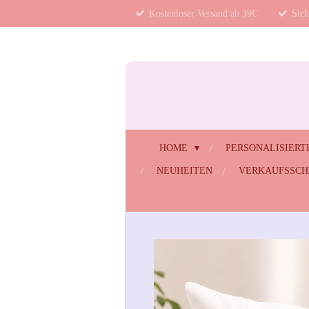
Kostenloser Versand ab 39€
Sich
Zum
Hauptinhalt
springen
HOME
PERSONALISIERT
NEUHEITEN
VERKAUFSSC