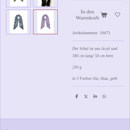
In den
Warenkorb
Artikelnummer:
10473
Der Schal ist aus Acryl und
180 cm lang/ 50 cm breit
230 g
in 3 Farben lila, blau, gelb
T
T
T
T
e
e
e
e
i
i
i
i
l
l
l
l
e
e
e
e
n
n
n
n