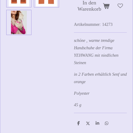
In den
Warenkorb
Artikelnummer:
14273
schöne , warme trendige
Handschuhe der Firma
YEHWANG mit niedlichen
Steinen
in 2 Farben erhältlich Senf und
orange
Polyester
45 g
T
T
T
T
e
e
e
e