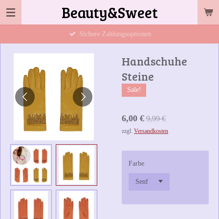
Beauty&Sweet
Zum
Hauptinhalt
Sichere Zahlungsoptionen
springen
Handschuhe
Steine
Sale!
6,00 €
9,99 €
zzgl.
Versandkosten
Farbe