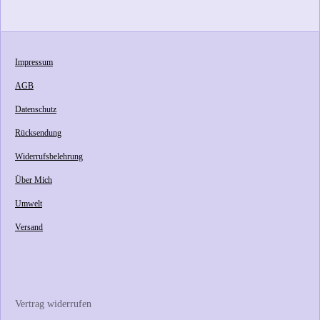
i
i
i
i
l
l
l
l
e
e
e
e
n
n
n
n
Impressum
AGB
Datenschutz
Rücksendung
Widerrufsbelehrung
Über Mich
Umwelt
Versand
Vertrag widerrufen