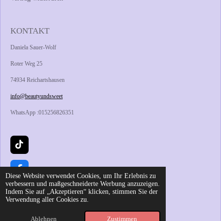
KONTAKT
Daniela Sauer-Wolf
Roter Weg 25
74934 Reichartshausen
info@beautyundsweet
WhatsApp :015256826351
T
i
k
T
F
Diese Website verwendet Cookies, um Ihr Erlebnis zu
o
a
verbessern und maßgeschneiderte Werbung anzuzeigen.
k
c
Indem Sie auf „Akzeptieren“ klicken, stimmen Sie der
e
I
Verwendung aller Cookies zu.
b
n
© 2024 - 2026 Beauty&Sweet
o
s
Mit Unterstützung von
Webador
Ablehnen
Zustimmen
o
t