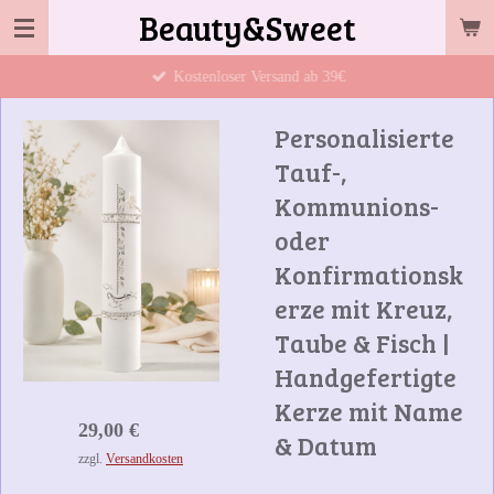
Beauty&Sweet
Zum
Hauptinhalt
Kostenloser Versand ab 39€
springen
Personalisierte
Tauf-,
Kommunions-
oder
Konfirmationsk
erze mit Kreuz,
Taube & Fisch |
Handgefertigte
Kerze mit Name
29,00 €
& Datum
zzgl.
Versandkosten