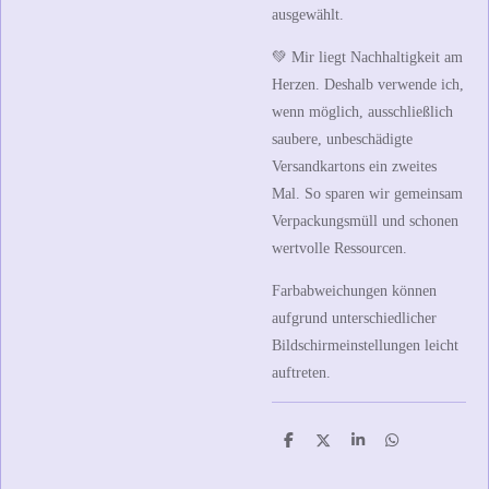
ausgewählt.
💚
Mir liegt Nachhaltigkeit am
Herzen.
Deshalb verwende ich,
wenn möglich, ausschließlich
saubere, unbeschädigte
Versandkartons ein zweites
Mal. So sparen wir gemeinsam
Verpackungsmüll und schonen
wertvolle Ressourcen.
Farbabweichungen können
aufgrund unterschiedlicher
Bildschirmeinstellungen leicht
auftreten.
T
T
T
T
e
e
e
e
i
i
i
i