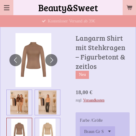
Beauty&Sweet
Zum
Hauptinhalt
Kostenloser Versand ab 39€
springen
Langarm Shirt
mit Stehkragen
– Figurbetont &
zeitlos
Neu
18,00 €
zzgl.
Versandkosten
Farbe /Größe