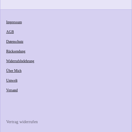
l
l
l
l
e
e
e
e
n
n
n
n
Impressum
AGB
Datenschutz
Rücksendung
Widerrufsbelehrung
Über Mich
Umwelt
Versand
Vertrag widerrufen