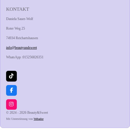
KONTAKT
Daniela Sauer-Wolf
Roter Weg 25
74934 Reichartshausen
info@beautyundsweet
WhatsApp :015256826351
T
i
k
T
F
o
a
k
c
e
I
b
n
© 2024 - 2026 Beauty&Sweet
o
s
Mit Unterstützung von
Webador
o
t
k
a
g